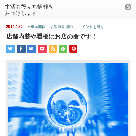
生活お役立ち情報を
お届けします！
2014.4.22
不動産関係
店舗内装
,
看板
コメントを書く
店舗内装や看板はお店の命です！