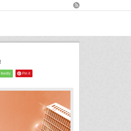
！
feedly
Pin it