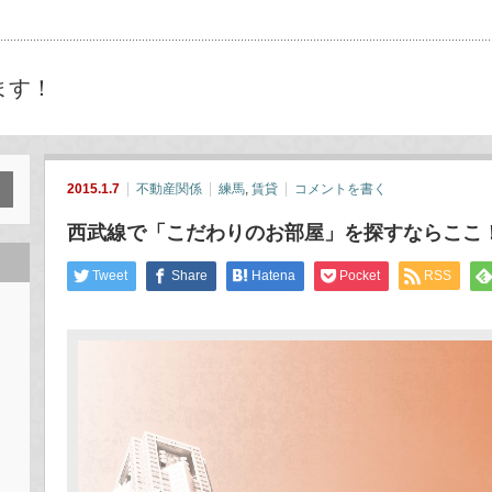
ます！
2015.1.7
不動産関係
練馬
,
賃貸
コメントを書く
西武線で「こだわりのお部屋」を探すならここ
Tweet
Share
Hatena
Pocket
RSS