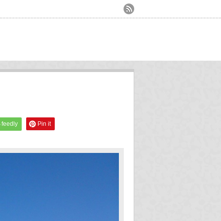
feedly
Pin it