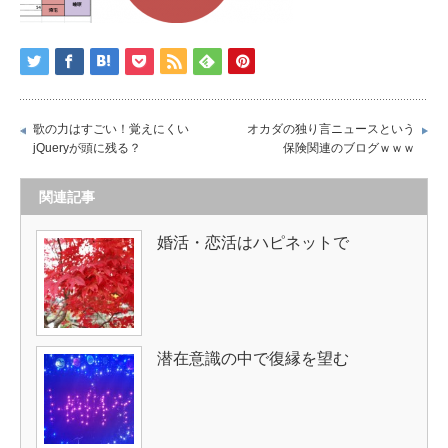
歌の力はすごい！覚えにくい
オカダの独り言ニュースという
jQueryが頭に残る？
保険関連のブログｗｗｗ
関連記事
婚活・恋活はハピネットで
潜在意識の中で復縁を望む