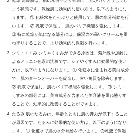
乾燥 乾燥肌は、肌の水分不足が原因で、肌がカサカサしてし
まう状態です。乾燥肌に効果的な使い方は、以下のようにな
ります。 ① 化粧水をたっぷりと使用して、肌の水分補給を行
います。 ② 乳液で保湿し、肌のバリア機能を強化します。
③ 特に乾燥が気になる部分には、保湿力の高いクリームを重
ね塗りすることで、より効果的な保湿を行います。
シミ・くすみ シミやくすみができる原因は、紫外線や加齢に
よるメラニン色素の沈着です。シミやくすみに効果的な使い
方は、以下のようになります。 ① 化粧水に含まれる美白成分
で、肌のターンオーバーを促進し、古い角質を除去します。
② 乳液で保湿し、肌のバリア機能を強化します。 ③ シミ・
くすみの部分には、美白成分が含まれた美容液を重ね塗りす
ることで、効果的に改善することができます。
たるみ 肌のたるみは、年齢とともに肌の弾力が低下すること
が原因です。たるみに効果的な使い方は、以下のようになり
ます。 ① 化粧水で肌の水分補給を行います。 ②乳液で保湿