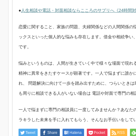
●
人生相談や電話・対面相談ならこころのサプリへ《24時間
恋愛に関すること、家族の問題、夫婦関係などの人間関係の
ックスといった個人的な悩みも存在します。借金や相続争い
です。
悩みというものは、人間が生きていく中で様々な場面で現れ
精神に異常をきたすケースが顕著です。一人で悩まずに誰か
れ、 問題解決に向けて一歩を踏み出すために、つらいときは
も周りに相談できる人がいない場合は 電話や対面で専門の相
一人で悩まずに専門の相談員に一度してみませんか？あなた
ラキラした未来を手に入れてもらう、そんなお手伝いをして
Tweet
Share
Hatena
Pocket
RSS