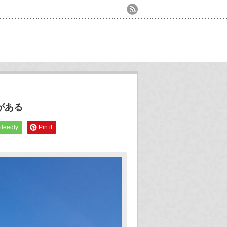
がある
feedly
Pin it